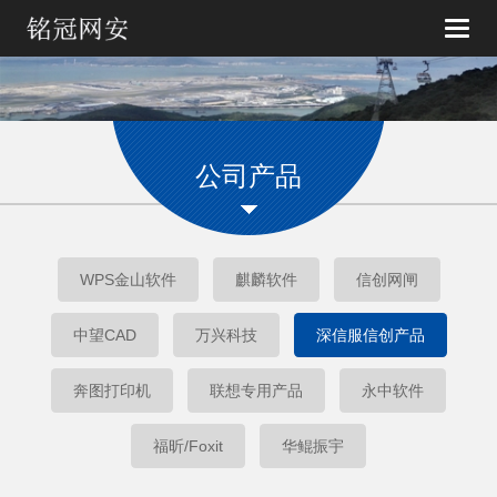
Toggle
naviga
公司产品
WPS金山软件
麒麟软件
信创网闸
中望CAD
万兴科技
深信服信创产品
奔图打印机
联想专用产品
永中软件
福昕/Foxit
华鲲振宇