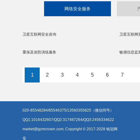
网络安全服务
卫星互联网安全咨询
卫星互联网
重保及攻防演练服务
敏感信息监
1
2
3
4
5
6
7
020-85548284/85546375/13560355825（微信同号）
QQ1:1016432607/QQ2:317487264/QQ3:2456334622
market@gzmcrown.com; Copyright © 2017-2028 铭冠网
安