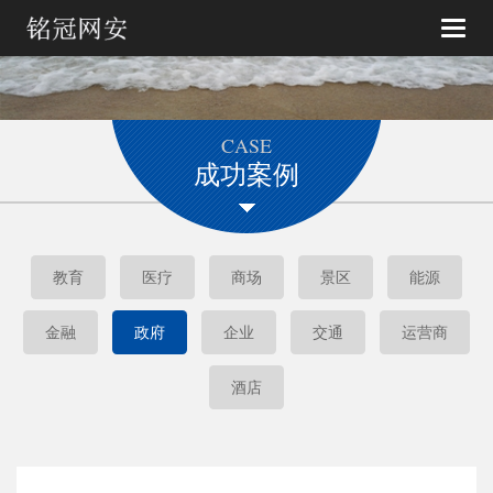
Toggle
naviga
CASE
成功案例
教育
医疗
商场
景区
能源
金融
政府
企业
交通
运营商
酒店