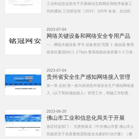
网应用程序备案工作的通知...
工业和信息化部关于开展移动互联网应用程序备案工
作的通知 工信部信管〔2023〕105号 各省、自治区、
直辖市通信管理局，中国信息通信研...
2023-07-04
网络关键设备和网络安全专用产品
目录
一、网络关键设备 序号 设备类别 范围 １ 路由器 整系
统吞吐量(双向)１２Tbps 整系统路由表容量５５万条
２ 交换机 整系统吞吐量(双向)３...
2023-07-04
贵州省安全生产感知网络接入管理
规范（试行）
第一章 总则 第一条为加强贵州省安全生产感知网络接
入（以下简称感知接入）管理工作，明确工作职责，
理顺工作流程，制定本规范。 第...
2023-06-20
佛山市工业和信息化局关于开展
2023年佛山市推进制造业数字化
各区经促部门： 为贯彻落实《中共佛山市委 佛山市人
民政府关于高质量推进制造业当家的行动方案》（佛
智...